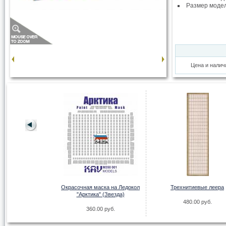
Размер моде
Цена и налич
оевая галера
.00 руб.
Окрасочная маска на Ледокол
Трехнитиевые леера
"Арктика" (Звезда)
480.00 руб.
360.00 руб.