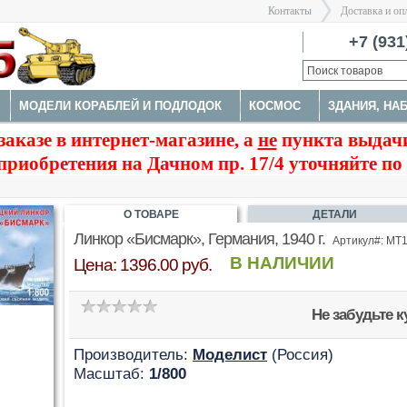
Контакты
Доставка и оп
Санкт-Пе
+7 (931
МОДЕЛИ КОРАБЛЕЙ И ПОДЛОДОК
КОСМОС
ЗДАНИЯ, НА
>
заказе в интернет-магазине, а
не
пункта выдачи
МЕНТЫ
приобретения на Дачном пр. 17/4 уточняйте по
О ТОВАРЕ
ДЕТАЛИ
Линкор «Бисмарк», Германия, 1940 г.
Артикул#: MT
В НАЛИЧИИ
Цена: 1396.00 руб.
Не забудьте 
Производитель:
Моделист
(Россия)
Масштаб:
1/800