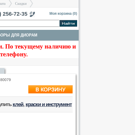
лата
Скидки
тербург
) 256-72-35
Моя корзина (
0
)
БОРЫ ДЛЯ ДИОРАМ
>
>
. По текущему наличию и
 телефону.
180079
купить
клей
,
краски и инструмент