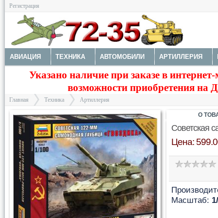
Регистрация
АВИАЦИЯ
ТЕХНИКА
АВТОМОБИЛИ
АРТИЛЛЕРИЯ
Указано наличие при заказе в интернет-
МОТОТЕХНИКА
ТЕХНИКА РАЗНАЯ
ФИГУРЫ
МОДЕЛИ 
возможности приобретения на Да
ДОПОЛНЕНИЯ
КРАСКИ И ИНСТРУМЕНТЫ
Главная
Техника
Артиллерия
О ТОВ
Советская с
Цена: 599.0
>
>
Производит
Масштаб:
1