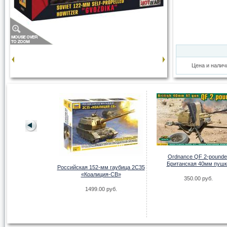
Цена и налич
Ordnance QF 2-pounde
еонардо да Винчи
Британская 40мм пушк
Российская 152-мм гаубица 2С35
.00 руб.
«Коалиция-СВ»
350.00 руб.
1499.00 руб.