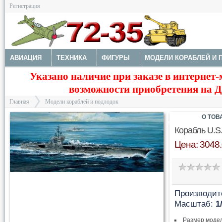
Регистрация
АВИАЦИЯ
ТЕХНИКА
ФИГУРЫ
МОДЕЛИ КОРАБЛЕЙ И 
Указано наличие при заказе в интернет-
ДОПОЛНЕНИЯ
КРАСКИ И ИНСТРУМЕНТЫ
возможности приобретения на Да
Главная
Модели кораблей и подлодок
О ТОВ
Корабль U.S.
Цена: 3048.
>
Производит
Масштаб:
1
Размер моде