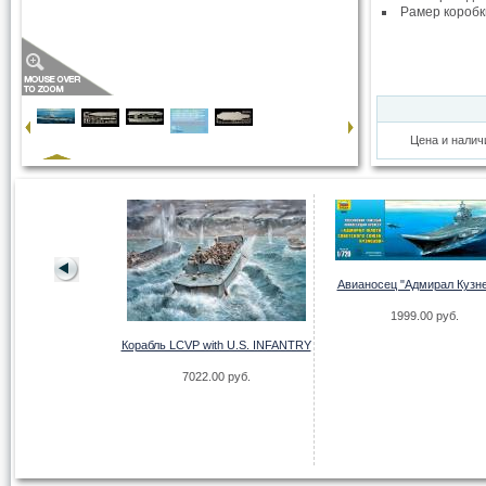
Рамер коробк
Цена и налич
Авианосец "Адмирал Кузн
1999.00 руб.
Корабль LCVP with U.S. INFANTRY
7022.00 руб.
ц ROK Navy Dokdo
H 6111)
.00 руб.