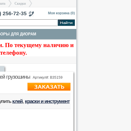
лата
Скидки
тербург
) 256-72-35
Моя корзина (
0
)
БОРЫ ДЛЯ ДИОРАМ
>
>
. По текущему наличию и
ТЫ
ТРАКИ И СТВОЛЫ
 телефону.
ией грузошины
Артикул#: B35159
купить
клей
,
краски и инструмент