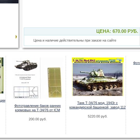
ЦЕНА: 670.00 РУБ.
Цена и наличие действительны при заказе на сайте
Фот
ции
Танк Т-34/76 мод. 1943г с
Фототравление баков ранних
командирской башенкой, завод 112
кормовых на Т-34/76 от ICM
5220.00 руб.
200.00 руб.