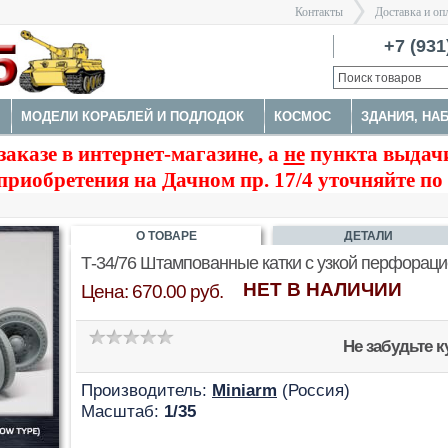
Контакты
Доставка и оп
Санкт-Пе
+7 (931
МОДЕЛИ КОРАБЛЕЙ И ПОДЛОДОК
КОСМОС
ЗДАНИЯ, НА
>
заказе в интернет-магазине, а
не
пункта выдачи
А
НАБОРЫ ДЕТАЛИРОВКИ
ОКРАСОЧНЫЕ МАСКИ, ТРАФАРЕ
приобретения на Дачном пр. 17/4 уточняйте по
ТРУМЕНТЫ
О ТОВАРЕ
ДЕТАЛИ
Т-34/76 Штампованные катки с узкой перфорац
НЕТ В НАЛИЧИИ
Цена: 670.00 руб.
Не забудьте 
Производитель:
Miniarm
(Россия)
Масштаб:
1/35