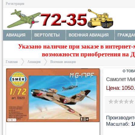
Регистрация
АВИАЦИЯ
ВЕРТОЛЕТЫ
ВОЕННАЯ АВИАЦИЯ
ГРАЖДА
Указано наличие при заказе в интернет-
МОДЕЛИ КОРАБЛЕЙ И ПОДЛОДОК
КОСМОС
ЗДАНИЯ, НА
возможности приобретения на Да
Главная
Авиация
Военная авиация
О ТОВ
Самолет Ми
Цена: 1050.
>
>
Производит
Масштаб:
1