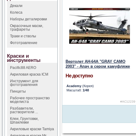
Декали
Колеса
Наборы деталировки
Окрасочные маски,
трафареты
Траки и стволы
Фототравление
Краски и
инструменты
Вертолет AH-64A "GRAY CAMO
2003" - Апач в сером камуфляже
Pacific88 AERO
Акриловая краска ICM
Не доступно
Инструмент для
фототравления
Academy
(Корея)
Масштаб:
1/48
Пинцеты
Рабочее пространство
моделиста
#AC12239
Разбавители,
растворители ...
Клеи, Грунтовки,
Шпаклевки
Акриловые краски Tamiya
Акриловые краски Mr.