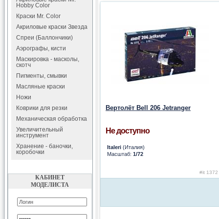
Hobby Color
Краски Mr. Color
Акриловые краски Звезда
Спреи (Баллончики)
Аэрографы, кисти
Маскировка - масколы,
скотч
Пигменты, смывки
Масляные краски
Ножи
Вертолёт Bell 206 Jetranger
Коврики для резки
Механическая обработка
Увеличительный
Не доступно
инструмент
Хранение - баночки,
Italeri
(Италия)
коробочки
Масштаб:
1/72
#it 1372
КАБИНЕТ
МОДЕЛИСТА