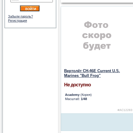
Забыли пароль?
Регистрация
Вертолёт CH-46E Current U.S.
Marines "Bull Frog"
Не доступно
Academy
(Корея)
Масштаб:
1/48
#AC12283