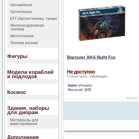
Автомобили
Артиллерия
БТТ (бронетехника, танки)
Железнодорожная
техника
Мототехника
Техника разная
Фигуры
Вертолет AH-6 Night Fox
Модели кораблей
Не доступно
и подлодок
Старая цена :
719.00 руб.
Italeri
(Италия)
Масштаб:
1/72
Космос
#it 0017
Здания, наборы
для диорам
Материалы для
макетирования
Дополнения