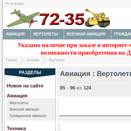
Регистрация
АВИАЦИЯ
ВЕРТОЛЕТЫ
ВОЕННАЯ АВИАЦИЯ
ГРАЖДА
Указано наличие при заказе в интернет-
МОДЕЛИ КОРАБЛЕЙ И ПОДЛОДОК
КОСМОС
ЗДАНИЯ, НА
возможности приобретения на Да
Главная
Авиация
Вертолеты
Авиация : Вертоле
РАЗДЕЛЫ
Новое на сайте
85
-
96
из
124
>
>
Авиация
Вертолеты
Военная авиация
Гражданская авиация
Техника